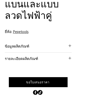
แบนและแบบ
ลวดไฟฟ้าคู่
ยี่ห้อ:
Pepetools
ข้อมูลผลิตภัณฑ์
ปลดล็อคจุดสูงสุดของความแม่นยำและ
รายละเอียดผลิตภัณฑ์
ประสิทธิภาพด้วยเครื่องเจียรลวดและแบน
ไฟฟ้าคู่ของเรา เครื่องมือพิเศษนี้ได้รับการ
การหล่อแบบเหนียวที่มีความแข็งแรงสูง
ออกแบบสำหรับช่างอัญมณีมืออาชีพที่
(ไม่ถูกกว่าในการผลิตเหล็กสีเทาเหมือน
ต้องการมาตรฐานสูงสุดในการประดิษฐ์และ
กับผลิตภัณฑ์อื่นๆ ในท้องตลาด)
ขึ้นรูปโลหะ
ขอใบเสนอราคา
กระปุกเกียร์ลดเกียร์แบบ 2 ขั้น 100:1
มอเตอร์ประสิทธิภาพสูง/กินไฟต่ำ 110
โวลต์หรือ 220 โวลต์
0 - 17 รอบต่อนาทีปรับได้ เดินหน้าและ
ถอยหลัง