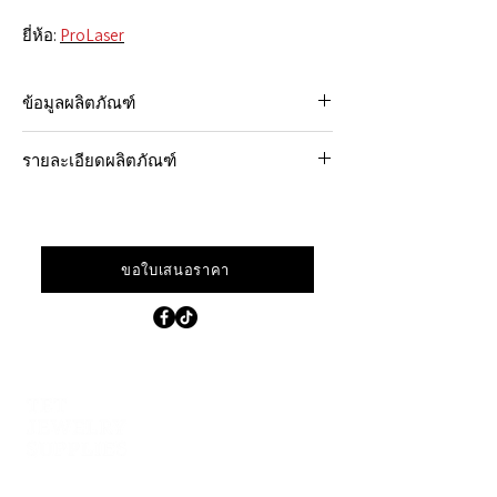
ยี่ห้อ:
ProLaser
ข้อมูลผลิตภัณฑ์
เลเซอร์เชื่อม Prolaser Easy Welding มอบ
รายละเอียดผลิตภัณฑ์
ประสิทธิภาพอันทรงพลังในขนาดกะทัดรัด
เหมาะสำหรับช่างอัญมณีมืออาชีพและผู้
ประเภท
Nd:YAG (เลเซอร์แบบ
เชี่ยวชาญด้านการซ่อมแซม ลำแสงเลเซอร์
เลเซอร์
พัลส์)
ความแม่นยำสูงช่วยให้เชื่อมโลหะมีค่าได้
อย่างราบรื่น ให้การควบคุมที่ละเอียดและ
ขอใบเสนอราคา
กำลังขับ
150 วัตต์ – 200 วัตต์
ผลลัพธ์ที่สะอาดหมดจด โดยไม่กระทบต่อ
(ปรับได้)
รายละเอียดหรือผิวสำเร็จของพื้นผิว ด้วยการ
ตั้งค่าดิจิทัลที่ใช้งานง่ายและการออกแบบ
ความถี่พัลส์
0–50 เฮิรตซ์
ตามหลักสรีรศาสตร์ ช่วยให้ใช้งานได้อย่าง
สะดวกแม้ทำงานเป็นเวลานาน
เส้นผ่าน
0.1 – 2.0 มม. (ปรับได้)
ศูนย์กลางจุด
คุณสมบัติหลัก ได้แก่:
เลเซอร์ที่มีความแม่นยำสูงเพื่อลดการ
ความกว้าง
0.1 – 15 มิลลิวินาที
บิดเบือนความร้อนและความแม่นยำ
ที่อยู่