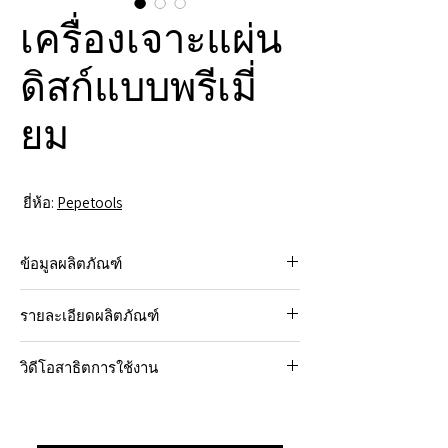
เครื่องเจาะแผ่น
ดิสก์แบบพรีเมี่
ยม
ยี่ห้อ:
Pepetools
ข้อมูลผลิตภัณฑ์
ชุดเครื่องตัดแผ่นดิสก์ Pepetools Premium
รายละเอียดผลิตภัณฑ์
Disc Cutter Kit คือรุ่นปรับปรุงใหม่ล่าสุดของ
เครื่องตัดแผ่นดิสก์ที่ขายดีที่สุดในโลก
การออกแบบการพิมพ์เจาะ – ช่วยให้เจาะ
ผลิตภัณฑ์นี้ได้รับการออกแบบทางวิศวกรรม
วิดีโอสาธิตการใช้งาน
แม่พิมพ์ได้อย่างสมบูรณ์
ให้มีความคลาดเคลื่อนน้อยที่สุดใน
หัวเจาะที่มีมุมตัด 7° – ใช้การตัดเฉือนที่
https://youtu.be/AQzPvja94Fc
อุตสาหกรรม จึงมีอายุการใช้งานยาวนาน
ช่วยลดแรงเครียดในการตัดและทำให้ตัด
ผลิตจากเหล็กกล้าชุบแข็งอย่างแม่นยำ แผ่น
ได้สะอาดขึ้นมาก