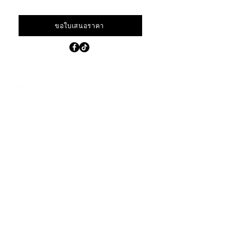
เราให้ความสำคัญกับการส่งมอบเครื่องมือ
คุณภาพสูงและนวัตกรรมใหม่ที่ช่วยเพิ่ม
ประสิทธิภาพกระบวนการผลิตของคุณ
ขอใบเสนอราคา
ที่อยู่
141 143 145
ถนนเพชรเกษม
แขวงหนองค้างพลู เขตหนองแขม
กรุงเทพฯ 10160
ติดต่อเรา
โทร. 02 809 7912 – 6
tetjewel@tetjewelrysupplies.com
เวลาทำการ
จันทร์ – ศุกร์
8:30 น. – 17:30 น.
เสาร์
ปิดทำการ