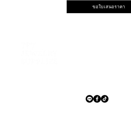
ขอใบเสนอราคา
ที่อยู่
141 143 145 ถนนเพชรเ
แขวงหนองค้างพลู เขต
กรุงเทพฯ 10160
ติดต่อเรา
โทร. 02 809 7912 – 6
tetjewel@tetjewelrysupp
© 2025 บริษัท เท็ท จิวเวลรี่ ซัพพลาย จำกัด